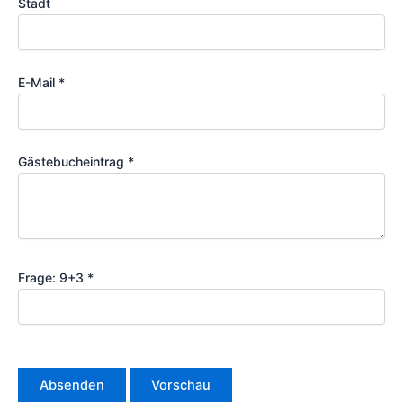
Stadt
E-Mail
*
Gästebucheintrag
*
Frage: 9+3
*