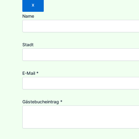
Dieses
x
Formular
ausblenden
Name
Stadt
E-Mail
*
Gästebucheintrag
*