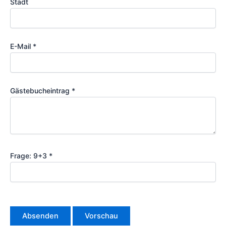
Stadt
E-Mail
*
Gästebucheintrag
*
Frage: 9+3
*