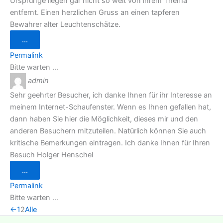
Ursprünge liegen gar nicht so weit von ihrem Thema
entfernt. Einen herzlichen Gruss an einen tapferen
Bewahrer alter Leuchtenschätze.
Diese
...
Metabox
ein-/ausblenden.
Permalink
Bitte warten …
admin
Sehr geehrter Besucher, ich danke Ihnen für ihr Interesse an
meinem Internet-Schaufenster. Wenn es Ihnen gefallen hat,
dann haben Sie hier die Möglichkeit, dieses mir und den
anderen Besuchern mitzuteilen. Natürlich können Sie auch
kritische Bemerkungen eintragen. Ich danke Ihnen für Ihren
Besuch Holger Henschel
Diese
...
Metabox
ein-/ausblenden.
Permalink
Bitte warten …
Navigation
←
1
2
Alle
der