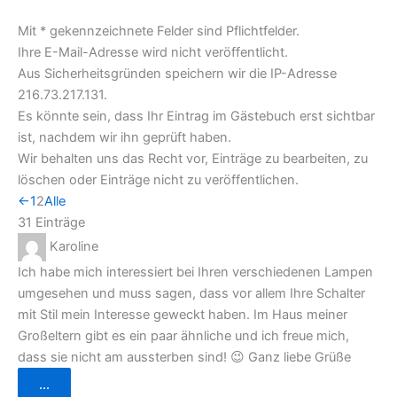
Mit * gekennzeichnete Felder sind Pflichtfelder.
Ihre E-Mail-Adresse wird nicht veröffentlicht.
Aus Sicherheitsgründen speichern wir die IP-Adresse
216.73.217.131.
Es könnte sein, dass Ihr Eintrag im Gästebuch erst sichtbar
ist, nachdem wir ihn geprüft haben.
Wir behalten uns das Recht vor, Einträge zu bearbeiten, zu
löschen oder Einträge nicht zu veröffentlichen.
Navigation
←
1
2
Alle
der
31 Einträge
Gästebuchliste
Karoline
Ich habe mich interessiert bei Ihren verschiedenen Lampen
umgesehen und muss sagen, dass vor allem Ihre Schalter
mit Stil mein Interesse geweckt haben. Im Haus meiner
Großeltern gibt es ein paar ähnliche und ich freue mich,
dass sie nicht am aussterben sind! 😉 Ganz liebe Grüße
Diese
...
Metabox