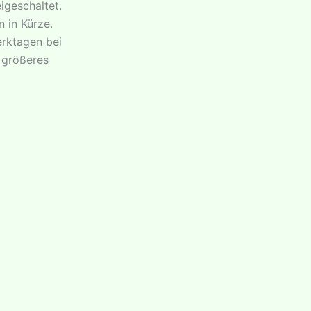
igeschaltet.
n in Kürze.
erktagen bei
 größeres