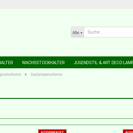
Alle
HALTER
WACHSSTOCKHALTER
JUGENDSTIL-& ART DECO LAM
»
iginalschirme
Gaslampenschirme
AUSVERKAUFT
AUS