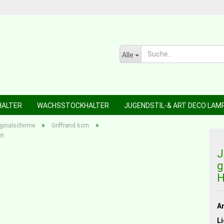
Alle
HALTER
WACHSSTOCKHALTER
JUGENDSTIL-& ART DECO LAM
»
»
iginalschirme
Griffrand 6cm
rt
J
g
H
Ar
Li