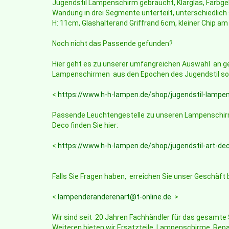
Jugendstil Lampenschirm gebraucht, Klarglas, Farbgeb
Wandung in drei Segmente unterteilt, unterschiedlich 
H: 11cm, Glashalterand Griffrand 6cm, kleiner Chip am
Noch nicht das Passende gefunden?
Hier geht es zu unserer umfangreichen Auswahl an ge
Lampenschirmen aus den Epochen des Jugendstil sow
<
https://www.h-h-lampen.de/shop/jugendstil-lampe
Passende Leuchtengestelle zu unseren Lampenschirm
Deco finden Sie hier:
<
https://www.h-h-lampen.de/shop/jugendstil-art-de
Falls Sie Fragen haben, erreichen Sie unser Geschäft 
<
lampenderanderenart@t-online.de
. >
Wir sind seit 20 Jahren Fachhändler für das gesamt
Weiteren bieten wir Ersatzteile, Lampenschirme, Repa