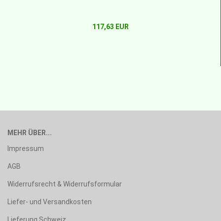
117,63 EUR
MEHR ÜBER...
Impressum
AGB
Widerrufsrecht & Widerrufsformular
Liefer- und Versandkosten
Lieferung Schweiz