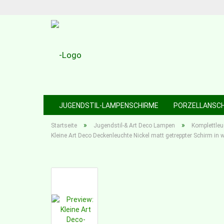
JUGENDSTIL-LAMPENSCHIRME
PORZELLANSC
»
»
Startseite
Jugendstil-& Art Deco Lampen
Komplettleu
Kleine Art Deco Deckenleuchte Nickel matt getreppter Schirm 