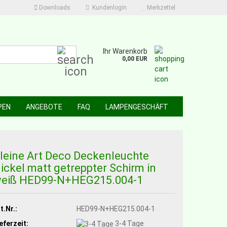
Downloads
Kundenlogin
Merkzettel
Suche...
Ihr Warenkorb
0,00 EUR
PEN
ANGEBOTE
FAQ
LAMPENGESCHÄFT
leine Art Deco Deckenleuchte
ickel matt getreppter Schirm in
eiß HED99-N+HEG215.004-1
t.Nr.:
HED99-N+HEG215.004-1
eferzeit:
3-4 Tage