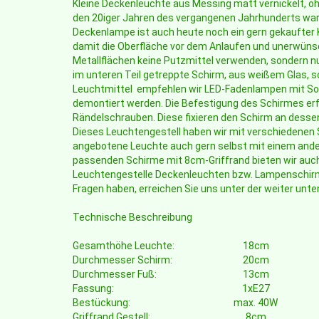
Kleine Deckenleuchte aus Messing matt vernickelt, ohn
den 20iger Jahren des vergangenen Jahrhunderts war 
Deckenlampe ist auch heute noch ein gern gekaufter Kl
damit die Oberfläche vor dem Anlaufen und unerwünsc
Metallflächen keine Putzmittel verwenden, sondern n
im unteren Teil getreppte Schirm, aus weißem Glas, so
Leuchtmittel empfehlen wir LED-Fadenlampen mit Soc
demontiert werden. Die Befestigung des Schirmes erfolg
Rändelschrauben. Diese fixieren den Schirm an dessen
Dieses Leuchtengestell haben wir mit verschiedenen 
angebotene Leuchte auch gern selbst mit einem ande
passenden Schirme mit 8cm-Griffrand bieten wir auch 
Leuchtengestelle Deckenleuchten bzw. Lampenschirme
Fragen haben, erreichen Sie uns unter der weiter un
Technische Beschreibung
Gesamthöhe Leuchte:
18cm
Durchmesser Schirm:
20cm
Durchmesser Fuß:
13cm
Fassung:
1xE27
Bestückung:
max. 40W
Griffrand Gestell:
8cm