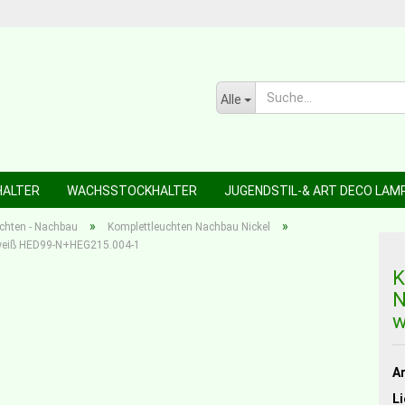
Alle
HALTER
WACHSSTOCKHALTER
JUGENDSTIL-& ART DECO LAM
»
»
chten - Nachbau
Komplettleuchten Nachbau Nickel
in weiß HED99-N+HEG215.004-1
K
N
w
Ar
Li