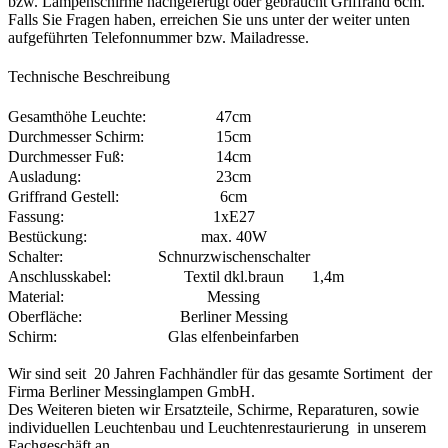
bzw. Lampenschirme nachgefertigt oder gebraucht Griffrand 6cm.
Falls Sie Fragen haben, erreichen Sie uns unter der weiter unten
aufgeführten Telefonnummer bzw. Mailadresse.
Technische Beschreibung
Gesamthöhe Leuchte:
47cm
Durchmesser Schirm:
15cm
Durchmesser Fuß:
14cm
Ausladung:
23cm
Griffrand Gestell:
6cm
Fassung:
1xE27
Bestückung:
max. 40W
Schalter:
Schnurzwischenschalter
Anschlusskabel:
Textil dkl.braun
1,4m
Material:
Messing
Oberfläche:
Berliner Messing
Schirm:
Glas elfenbeinfarben
Wir sind seit 20 Jahren Fachhändler für das gesamte Sortiment der
Firma Berliner Messinglampen GmbH.
Des Weiteren bieten wir Ersatzteile, Schirme, Reparaturen, sowie
individuellen Leuchtenbau und Leuchtenrestaurierung in unserem
Fachgeschäft an.