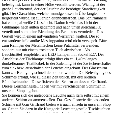
befestigt ist, kann in seiner Höhe verstellt werden. Wichtig ist der
große Leuchtenfuß, der der Leuchte die benötigte Standfestigkeit
gibt. Der Glasschirm, welcher mundgeblasen in Überfangtechnik
hergestellt wurde, ist äußerlich elfenbeinfarben. Das Schirminnere
hat eine opal weiße Glasschicht. Dadurch wird das Licht der
Glühlampe nach außen gedämpft und nach unten gleichmäßig
verteilt und somit eine Blendung des Benutzers vermieden. Das
Gestell wird in einem aufwändigen Verfahren gealtert. Die so
entstandene helle antike Messingpatina wird nicht versiegelt. Bitte
zum Reinigen der Metallflächen keine Putzmittel verwenden,
sondern nur mit einem trockenen Tuch abwischen. Als
Leuchtmittel empfehlen wir LED-Lampen mit Sockel E27. Der
Anschluss der Tischlampe erfolgt über ein ca. 1,40m langes
dunkelbraunes Textilkabel. In der Zuleitung ist der Zwischenschalter
zum ein- bzw. ausschalten der Leuchte eingebaut. Der Glasschirm
kann zur Reinigung schnell demontiert werden. Die Befestigung des
Schirmes erfolgt, wie zu dieser Zeit üblich, mit drei kleinen
Rändelschrauben. Diese fixieren den Schirm an dessen Griffrand.
Dieses Leuchtengestell haben wir mit verschiedenen Schirmen in
unserem Shopangebot.
Sie können sich die angebotene Leuchte auch gern selbst mit einem
anderen Schirm zusammenstellen. Das Gestell sowie die passenden
Schirme mit 6cm-Griffrand bieten wir auch einzeln in unserem Shop
an. Gehen Sie dazu in die Kategorie Leuchtengestelle Tischleuchten