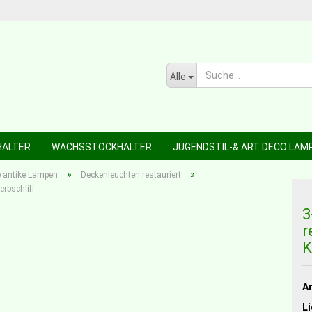
Alle
HALTER
WACHSSTOCKHALTER
JUGENDSTIL-& ART DECO LAM
»
»
e antike Lampen
Deckenleuchten restauriert
erbschliff
3
r
K
Ar
Li