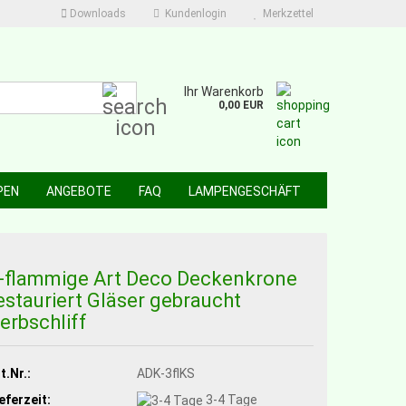
Downloads
Kundenlogin
Merkzettel
Suche...
Ihr Warenkorb
0,00 EUR
PEN
ANGEBOTE
FAQ
LAMPENGESCHÄFT
-flammige Art Deco Deckenkrone
estauriert Gläser gebraucht
erbschliff
t.Nr.:
ADK-3flKS
eferzeit:
3-4 Tage