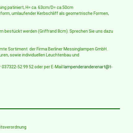
ing patiniert, H= ca. 63cm/D= ca.50cm
nform, umlaufender Kerbschliff als geometrische Formen,
rn bestückt werden (Griffrand 8cm). Sprechen Sie uns dazu
samte Sortiment der Firma Berliner Messinglampen GmbH.
uren, sowie individuellen Leuchtenbau und
r 037322-52 99 52 oder per E-Mail
lampenderanderenart@t-
eitsverordnung