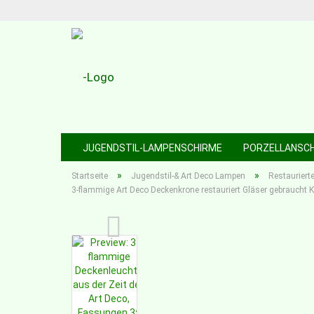
JUGENDSTIL-LAMPENSCHIRME
PORZELLANSC
»
»
Startseite
Jugendstil-& Art Deco Lampen
Restauriert
3-flammige Art Deco Deckenkrone restauriert Gläser gebraucht K