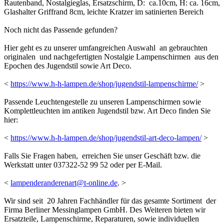
Rautenband, Nostalgieglas, Ersatzschirm, D: ca.10cm, H: ca. 16cm,
Glashalter Griffrand 8cm, leichte Kratzer im satinierten Bereich
Noch nicht das Passende gefunden?
Hier geht es zu unserer umfangreichen Auswahl an gebrauchten
originalen und nachgefertigten Nostalgie Lampenschirmen aus den
Epochen des Jugendstil sowie Art Deco.
<
https://www.h-h-lampen.de/shop/jugendstil-lampenschirme/
>
Passende Leuchtengestelle zu unseren Lampenschirmen sowie
Komplettleuchten im antiken Jugendstil bzw. Art Deco finden Sie
hier:
<
https://www.h-h-lampen.de/shop/jugendstil-art-deco-lampen/
>
Falls Sie Fragen haben, erreichen Sie unser Geschäft bzw. die
Werkstatt unter 037322-52 99 52 oder per E-Mail.
<
lampenderanderenart@t-online.de
. >
Wir sind seit 20 Jahren Fachhändler für das gesamte Sortiment der
Firma Berliner Messinglampen GmbH. Des Weiteren bieten wir
Ersatzteile, Lampenschirme, Reparaturen, sowie individuellen