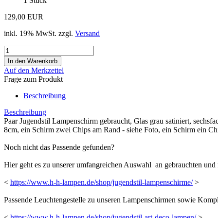
1
Stück
129,00 EUR
inkl. 19% MwSt. zzgl.
Versand
Auf den Merkzettel
Frage zum Produkt
Beschreibung
Beschreibung
Paar Jugendstil Lampenschirm gebraucht, Glas grau satiniert, sechsfa
8cm, ein Schirm zwei Chips am Rand - siehe Foto, ein Schirm ein Ch
Noch nicht das Passende gefunden?
Hier geht es zu unserer umfangreichen Auswahl an gebrauchten und
<
https://www.h-h-lampen.de/shop/jugendstil-lampenschirme/
>
Passende Leuchtengestelle zu unseren Lampenschirmen sowie Komplett
<
https://www.h-h-lampen.de/shop/jugendstil-art-deco-lampen/
>