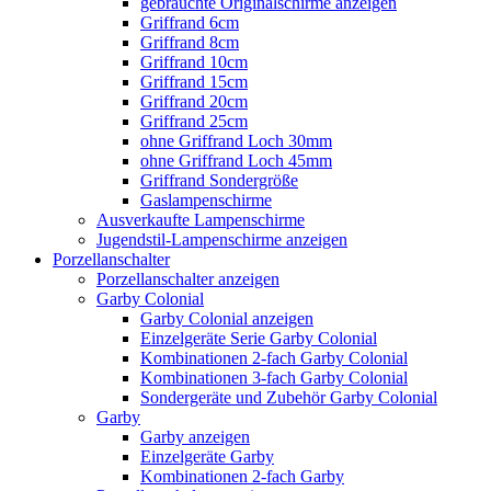
gebrauchte Originalschirme anzeigen
Griffrand 6cm
Griffrand 8cm
Griffrand 10cm
Griffrand 15cm
Griffrand 20cm
Griffrand 25cm
ohne Griffrand Loch 30mm
ohne Griffrand Loch 45mm
Griffrand Sondergröße
Gaslampenschirme
Ausverkaufte Lampenschirme
Jugendstil-Lampenschirme anzeigen
Porzellanschalter
Porzellanschalter anzeigen
Garby Colonial
Garby Colonial anzeigen
Einzelgeräte Serie Garby Colonial
Kombinationen 2-fach Garby Colonial
Kombinationen 3-fach Garby Colonial
Sondergeräte und Zubehör Garby Colonial
Garby
Garby anzeigen
Einzelgeräte Garby
Kombinationen 2-fach Garby