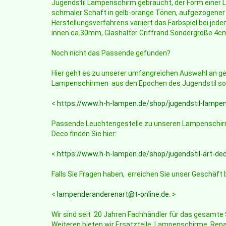
Jugendstil Lampenschirm gebraucht, der Form einer L
schmaler Schaft in gelb-orange Tönen, aufgezogener g
Herstellungsverfahrens variiert das Farbspiel bei jed
innen ca.30mm, Glashalter Griffrand Sondergröße 4cm
Noch nicht das Passende gefunden?
Hier geht es zu unserer umfangreichen Auswahl an ge
Lampenschirmen aus den Epochen des Jugendstil sow
<
https://www.h-h-lampen.de/shop/jugendstil-lampe
Passende Leuchtengestelle zu unseren Lampenschirm
Deco finden Sie hier:
<
https://www.h-h-lampen.de/shop/jugendstil-art-de
Falls Sie Fragen haben, erreichen Sie unser Geschäft 
<
lampenderanderenart@t-online.de
. >
Wir sind seit 20 Jahren Fachhändler für das gesamt
Weiteren bieten wir Ersatzteile, Lampenschirme, Repa