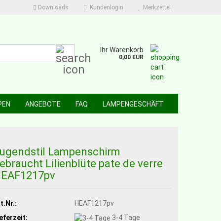
Downloads
Kundenlogin
Merkzettel
Suche...
Ihr Warenkorb
0,00 EUR
PEN
ANGEBOTE
FAQ
LAMPENGESCHÄFT
ugendstil Lampenschirm
ebraucht Lilienblüte pate de verre
EAF1217pv
t.Nr.:
HEAF1217pv
eferzeit:
3-4 Tage