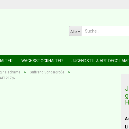
Alle
HALTER
WACHSSTOCKHALTER
JUGENDSTIL-& ART DECO LAM
»
»
iginalschirme
Griffrand Sondergröße
HEAF1217pv
J
g
H
Ar
Li