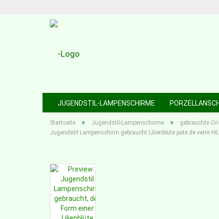
JUGENDSTIL-LAMPENSCHIRME
PORZELLANSC
»
»
Startseite
Jugendstil-Lampenschirme
gebrauchte Or
Jugendstil Lampenschirm gebraucht Lilienblüte pate de verre 