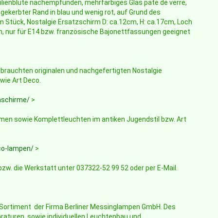
ilienblüte nachempfunden, mehrfarbiges Glas pate de verre,
ekerbter Rand in blau und wenig rot, auf Grund des
em Stück, Nostalgie Ersatzschirm D: ca.12cm, H: ca.17cm, Loch
, nur für E14 bzw. französische Bajonettfassungen geeignet
brauchten originalen und nachgefertigten Nostalgie
ie Art Deco.
nschirme/
>
en sowie Komplettleuchten im antiken Jugendstil bzw. Art
co-lampen/
>
bzw. die Werkstatt unter 037322-52 99 52 oder per E-Mail.
e Sortiment der Firma Berliner Messinglampen GmbH. Des
raturen, sowie individuellen Leuchtenbau und