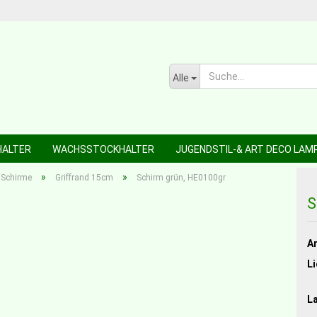
Alle
HALTER
WACHSSTOCKHALTER
JUGENDSTIL-& ART DECO LAM
»
»
 Schirme
Griffrand 15cm
Schirm grün, HE0100gr
S
Ar
Li
L