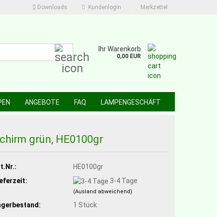
Downloads
Kundenlogin
Merkzettel
Suche...
Ihr Warenkorb
0,00 EUR
PEN
ANGEBOTE
FAQ
LAMPENGESCHÄFT
chirm grün, HE0100gr
t.Nr.:
HE0100gr
eferzeit:
3-4 Tage
(Ausland abweichend)
agerbestand:
1
Stück