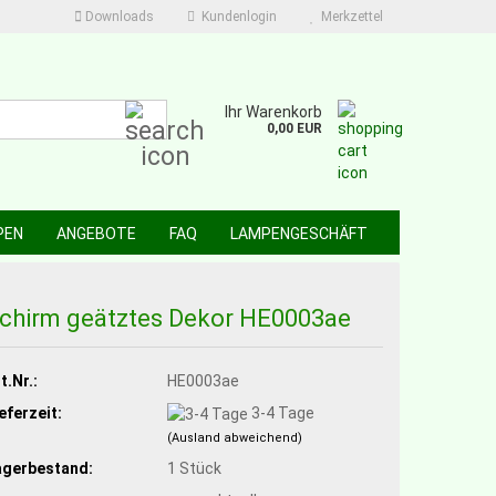
Downloads
Kundenlogin
Merkzettel
Suche...
Ihr Warenkorb
0,00 EUR
PEN
ANGEBOTE
FAQ
LAMPENGESCHÄFT
chirm geätztes Dekor HE0003ae
t.Nr.:
HE0003ae
eferzeit:
3-4 Tage
(Ausland abweichend)
agerbestand:
1
Stück