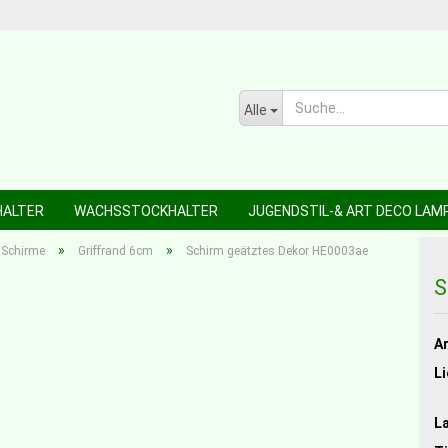
Alle
HALTER
WACHSSTOCKHALTER
JUGENDSTIL-& ART DECO LAM
»
»
 Schirme
Griffrand 6cm
Schirm geätztes Dekor HE0003ae
S
Ar
Li
L