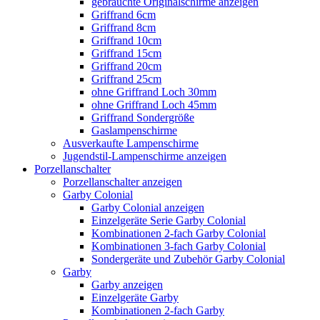
gebrauchte Originalschirme anzeigen
Griffrand 6cm
Griffrand 8cm
Griffrand 10cm
Griffrand 15cm
Griffrand 20cm
Griffrand 25cm
ohne Griffrand Loch 30mm
ohne Griffrand Loch 45mm
Griffrand Sondergröße
Gaslampenschirme
Ausverkaufte Lampenschirme
Jugendstil-Lampenschirme anzeigen
Porzellanschalter
Porzellanschalter anzeigen
Garby Colonial
Garby Colonial anzeigen
Einzelgeräte Serie Garby Colonial
Kombinationen 2-fach Garby Colonial
Kombinationen 3-fach Garby Colonial
Sondergeräte und Zubehör Garby Colonial
Garby
Garby anzeigen
Einzelgeräte Garby
Kombinationen 2-fach Garby