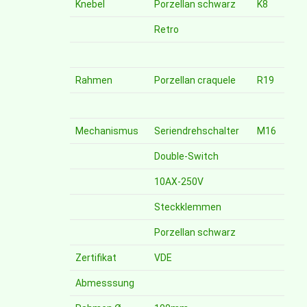
Knebel
Porzellan schwarz
K8
Retro
Rahmen
Porzellan craquele
R19
Mechanismus
Seriendrehschalter
M16
Double-Switch
10AX-250V
Steckklemmen
Porzellan schwarz
Zertifikat
VDE
Abmesssung