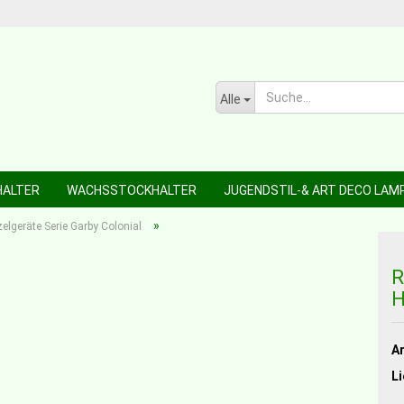
Alle
HALTER
WACHSSTOCKHALTER
JUGENDSTIL-& ART DECO LAM
»
zelgeräte Serie Garby Colonial
R
H
Ar
Li