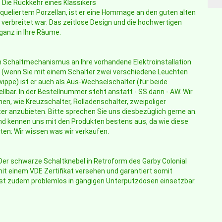
 Die Rückkehr eines Klassikers
queliertem Porzellan, ist er eine Hommage an den guten alten
 verbreitet war. Das zeitlose Design und die hochwertigen
ganz in Ihre Räume.
en Schaltmechanismus an Ihre vorhandene Elektroinstallation
(wenn Sie mit einem Schalter zwei verschiedene Leuchten
ppe) ist er auch als Aus-Wechselschalter (für beide
lbar. In der Bestellnummer steht anstatt - SS dann - AW. Wir
n, wie Kreuzschalter, Rolladenschalter, zweipoliger
r anzubieten. Bitte sprechen Sie uns diesbezüglich gerne an.
 und kennen uns mit den Produkten bestens aus, da wie diese
rten: Wir wissen was wir verkaufen.
 Der schwarze Schaltknebel in Retroform des Garby Colonial
mit einem VDE Zertifikat versehen und garantiert somit
 ist zudem problemlos in gängigen Unterputzdosen einsetzbar.