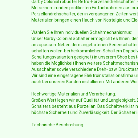
Garby Colonial robuster Retro-Porzellandrehschalter -
Mit seinem runden profilierten Einfachrahmen aus cra
Porzellandrehschalter, der in vergangenen Zeiten weit
Materialien bringen einen Hauch von Nostalgie und Ele
Wählen Sie Ihren individuellen Schaltmechanismus:
Unser Garby Colonial Schalter ermöglicht es Ihnen, d
anzupassen. Neben dem angebotenen Serienschalter 
schalten wollen-bei herkömmlichen Schaltern Doppelwi
Schaltungsvarianten geeignet) in unserem Shop bestel
haben die Möglichkeit Ihnen weitere Schaltmechanisme
Ausschalter sowie verschiedene Dreh- bzw. Drucktaste
Wir sind eine eingetragene Elektroinstallationsfirma
auch bei unseren Kunden installieren. Mit anderen Wo
Hochwertige Materialien und Verarbeitung:
Großen Wert legen wir auf Qualität und Langlebigkeit.
Schalters besteht aus Porzellan. Das Schaltwerk ist 
höchste Sicherheit und Zuverlässigkeit. Der Schalter
Technische Beschreibung