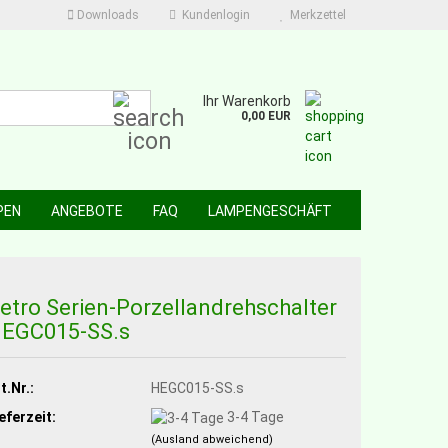
Downloads
Kundenlogin
Merkzettel
Suche...
Ihr Warenkorb
0,00 EUR
PEN
ANGEBOTE
FAQ
LAMPENGESCHÄFT
etro Serien-Porzellandrehschalter
EGC015-SS.s
t.Nr.:
HEGC015-SS.s
eferzeit:
3-4 Tage
(Ausland abweichend)