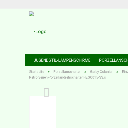
JUGENDSTIL-LAMPENSCHIRME
PORZELLANSC
»
»
»
Startseite
Porzellanschalter
Garby Colonial
Ein
Retro Serien-Porzellandrehschalter HEGC015-SS.s