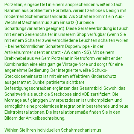
Porzellan, eingebettet in einem ansprechenden weißen 2fach
Rahmen aus profiliertem Porzellan, vereint zeitloses Design mit
modernen Sicherheitsstandards. Als Schalter kommt ein Aus-
Wechsel Mechanismus zum Einsatz (für beide
Schaltungsvarianten geeignet). Diese Geräteverbindung ist auch
mit einem Serienschalter in unserem Shop verfügbar (wenn Sie
mit einem Schalter zwei verschiedene Leuchten schalten wollen
– bei herkömmlichen Schaltern Doppelwippe - in der
Artikelnummer steht anstatt - AW dann - SS). Mit seinem
Drehknebel aus weißem Porzellan in Retroform verleiht er der
Kombination eine einzigartige Vintage-Note und sorgt für eine
angenehme Bedienung. Der integrierte weiße Schuko-
Steckdoseneinsatz ist mit einem effektiven Kinderschutz
ausgestattet. Dunkel patinierte sichtbare
Befestigungsschrauben ergänzen das Gesamtbild. Sowohl das
Schaltwerk als auch die Steckdose sind VDE zertifiziert. Die
Montage auf gängigen Unterputzdosen ist unkompliziert und
ermöglicht eine problemlose Integration in bestehende und neue
Elektroinstallationen. Die Installationsmaße finden Sie in den
Bildern der Artikelbeschreibung.
Wählen Sie Ihren individuellen Schaltmechanismus